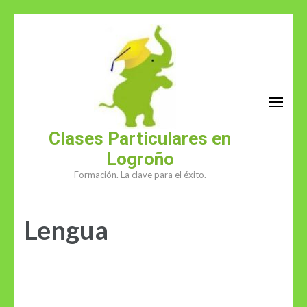
Saltar
al
contenido
(presiona
la
tecla
Intro)
Clases Particulares en
Logroño
Formación. La clave para el éxito.
Lengua