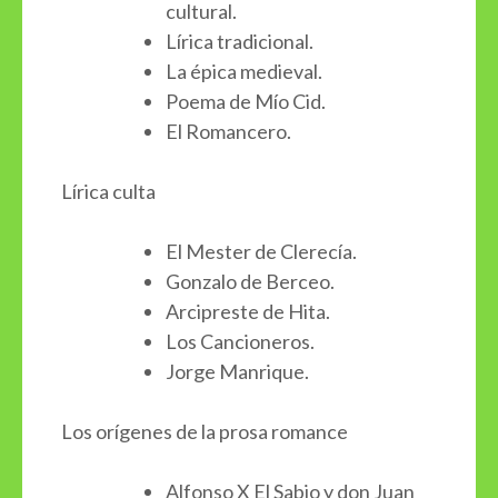
cultural.
Lírica tradicional.
La épica medieval.
Poema de Mío Cid.
El Romancero.
Lírica culta
El Mester de Clerecía.
Gonzalo de Berceo.
Arcipreste de Hita.
Los Cancioneros.
Jorge Manrique.
Los orígenes de la prosa romance
Alfonso X El Sabio y don Juan